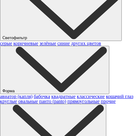
Светофильтр
серые
коричневые
зелёные
синие
других цветов
Форма
авиатор (капля)
бабочка
квадратные
классические
кошачий глаз
круглые
овальные
панто (panto)
прямоугольные
прочие