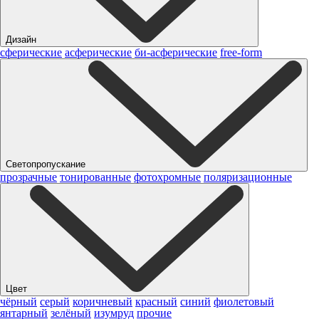
Дизайн
сферические
асферические
би-асферические
free-form
Светопропускание
прозрачные
тонированные
фотохромные
поляризационные
Цвет
чёрный
серый
коричневый
красный
синий
фиолетовый
янтарный
зелёный
изумруд
прочие