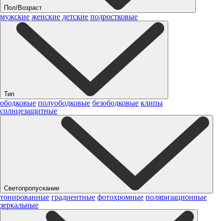
Пол/Возраст
мужские
женские
детские
подростковые
Тип
ободковые
полуободковые
безободковые
клипы
солнцезащитные
Светопропускание
тонированные
градиентные
фотохромные
поляризационные
зеркальные