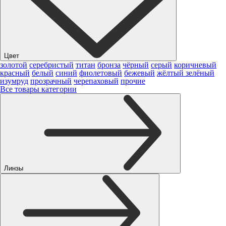
Цвет
золотой
серебристый
титан
бронза
чёрный
серый
коричневый
красный
белый
синий
фиолетовый
бежевый
жёлтый
зелёный
изумруд
прозрачный
черепаховый
прочие
Все товары категории
Линзы