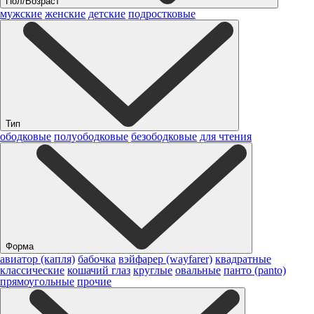
Пол/Возраст
мужские
женские
детские
подростковые
Тип
ободковые
полуободковые
безободковые
для чтения
Форма
авиатор (капля)
бабочка
вэйфарер (wayfarer)
квадратные
классические
кошачий глаз
круглые
овальные
панто (panto)
прямоугольные
прочие