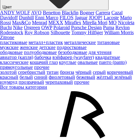
Цвет
ANDY WOLF
AVO
Benetton
Blackfin
Bogner
Carrera
Cazal
Davidoff
Dunhill
Enni Marco
FILOS
Jaguar
JOOP!
Lacoste
Mario
Rossi
Max&Co
Menrad
MEXX
Miraflex
Mirella Mori
MO
Nicoleta
Buchi
Nike
Orgreen
OWP
Polaroid
Porsche Design
Puma
Revlon
Rodenstock
Roy Robson
Silhouette
Tommy Hilfiger
William Morris
Zitrone
пластиковые
металл+пластик
металлические
титановые
мужские
женские
детские
подростковые
ободковые
полуободковые
безободковые
для чтения
авиатор (капля)
бабочка
вэйфарер (wayfarer)
квадратные
классические
кошачий глаз
круглые
овальные
панто (panto)
прямоугольные
прочие
золотой
серебристый
титан
бронза
чёрный
серый
коричневый
красный
белый
синий
фиолетовый
бежевый
жёлтый
зелёный
изумруд
прозрачный
черепаховый
прочие
Все товары категории