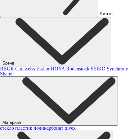
Линзы
Бренд
BBGR
Carl Zeiss
Essilor
HOYA
Rodenstock
SEIKO
Synchrony
Shamir
Материал
стекло
пластик
поликарбонат
trivex