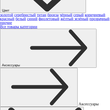
Цвет
золотой
серебристый
титан
бронза
чёрный
серый
коричневый
красный
белый
синий
фиолетовый
жёлтый
зелёный
прозрачный
прочие
Все товары категории
Аксессуары
Аксессуары