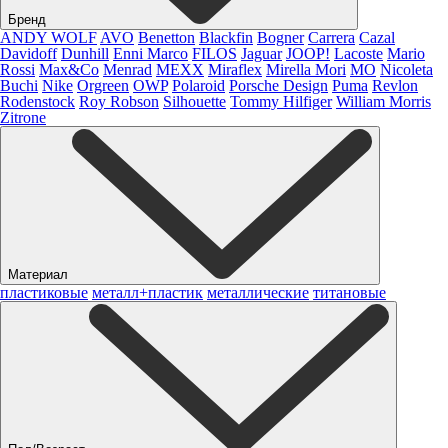
Бренд
ANDY WOLF
AVO
Benetton
Blackfin
Bogner
Carrera
Cazal
Davidoff
Dunhill
Enni Marco
FILOS
Jaguar
JOOP!
Lacoste
Mario
Rossi
Max&Co
Menrad
MEXX
Miraflex
Mirella Mori
MO
Nicoleta
Buchi
Nike
Orgreen
OWP
Polaroid
Porsche Design
Puma
Revlon
Rodenstock
Roy Robson
Silhouette
Tommy Hilfiger
William Morris
Zitrone
Материал
пластиковые
металл+пластик
металлические
титановые