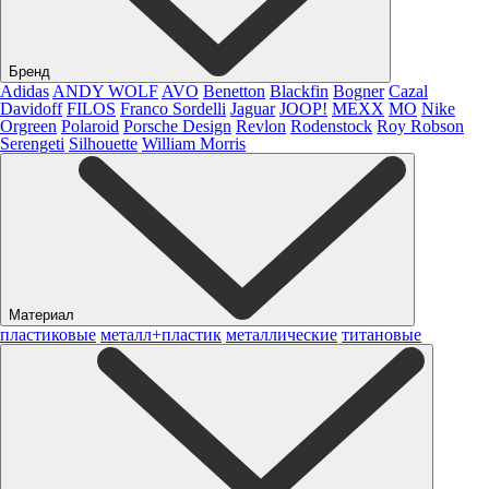
Бренд
Adidas
ANDY WOLF
AVO
Benetton
Blackfin
Bogner
Cazal
Davidoff
FILOS
Franco Sordelli
Jaguar
JOOP!
MEXX
MO
Nike
Orgreen
Polaroid
Porsche Design
Revlon
Rodenstock
Roy Robson
Serengeti
Silhouette
William Morris
Материал
пластиковые
металл+пластик
металлические
титановые