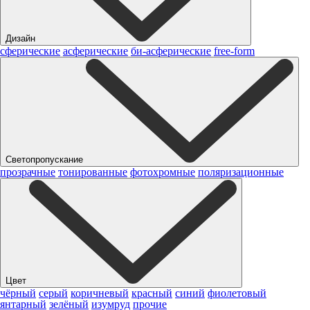
Дизайн
сферические
асферические
би-асферические
free-form
Светопропускание
прозрачные
тонированные
фотохромные
поляризационные
Цвет
чёрный
серый
коричневый
красный
синий
фиолетовый
янтарный
зелёный
изумруд
прочие