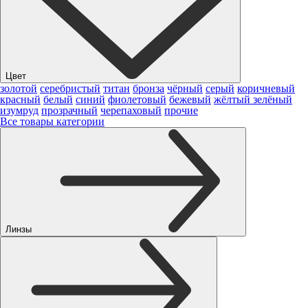
Цвет
золотой
серебристый
титан
бронза
чёрный
серый
коричневый
красный
белый
синий
фиолетовый
бежевый
жёлтый
зелёный
изумруд
прозрачный
черепаховый
прочие
Все товары категории
Линзы