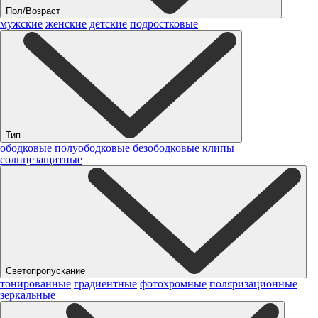
Пол/Возраст
мужские
женские
детские
подростковые
Тип
ободковые
полуободковые
безободковые
клипы
солнцезащитные
Светопропускание
тонированные
градиентные
фотохромные
поляризационные
зеркальные