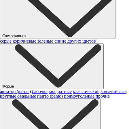
Светофильтр
серые
коричневые
зелёные
синие
других цветов
Форма
авиатор (капля)
бабочка
квадратные
классические
кошачий глаз
круглые
овальные
панто (panto)
прямоугольные
прочие