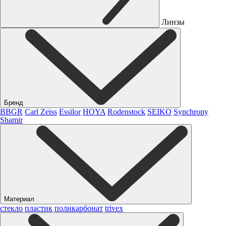
Линзы
Бренд
BBGR
Carl Zeiss
Essilor
HOYA
Rodenstock
SEIKO
Synchrony
Shamir
Материал
стекло
пластик
поликарбонат
trivex