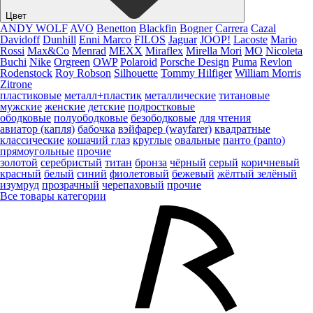
Цвет
ANDY WOLF
AVO
Benetton
Blackfin
Bogner
Carrera
Cazal
Davidoff
Dunhill
Enni Marco
FILOS
Jaguar
JOOP!
Lacoste
Mario
Rossi
Max&Co
Menrad
MEXX
Miraflex
Mirella Mori
MO
Nicoleta
Buchi
Nike
Orgreen
OWP
Polaroid
Porsche Design
Puma
Revlon
Rodenstock
Roy Robson
Silhouette
Tommy Hilfiger
William Morris
Zitrone
пластиковые
металл+пластик
металлические
титановые
мужские
женские
детские
подростковые
ободковые
полуободковые
безободковые
для чтения
авиатор (капля)
бабочка
вэйфарер (wayfarer)
квадратные
классические
кошачий глаз
круглые
овальные
панто (panto)
прямоугольные
прочие
золотой
серебристый
титан
бронза
чёрный
серый
коричневый
красный
белый
синий
фиолетовый
бежевый
жёлтый
зелёный
изумруд
прозрачный
черепаховый
прочие
Все товары категории