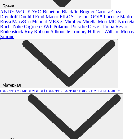
Бренд
ANDY WOLF
AVO
Benetton
Blackfin
Bogner
Carrera
Cazal
Davidoff
Dunhill
Enni Marco
FILOS
Jaguar
JOOP!
Lacoste
Mario
Rossi
Max&Co
Menrad
MEXX
Miraflex
Mirella Mori
MO
Nicoleta
Buchi
Nike
Orgreen
OWP
Polaroid
Porsche Design
Puma
Revlon
Rodenstock
Roy Robson
Silhouette
Tommy Hilfiger
William Morris
Zitrone
Материал
пластиковые
металл+пластик
металлические
титановые