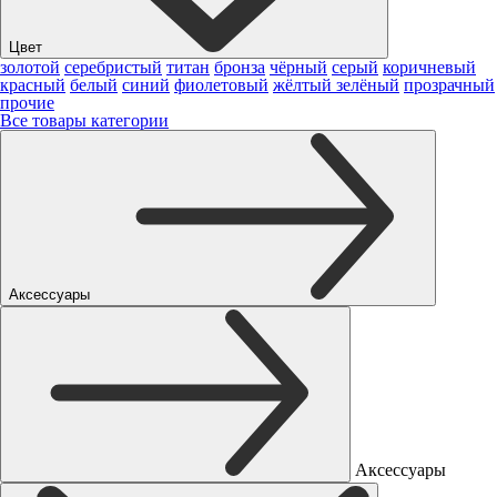
Цвет
золотой
серебристый
титан
бронза
чёрный
серый
коричневый
красный
белый
синий
фиолетовый
жёлтый
зелёный
прозрачный
прочие
Все товары категории
Аксессуары
Аксессуары