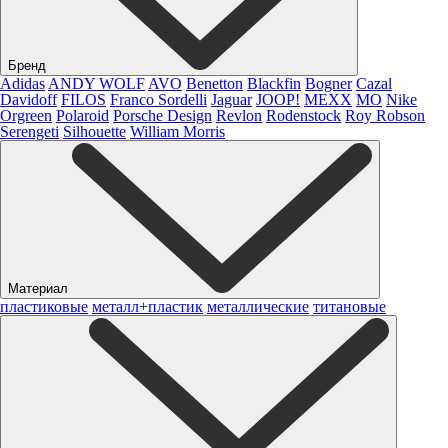
Бренд
Adidas
ANDY WOLF
AVO
Benetton
Blackfin
Bogner
Cazal
Davidoff
FILOS
Franco Sordelli
Jaguar
JOOP!
MEXX
MO
Nike
Orgreen
Polaroid
Porsche Design
Revlon
Rodenstock
Roy Robson
Serengeti
Silhouette
William Morris
Материал
пластиковые
металл+пластик
металлические
титановые