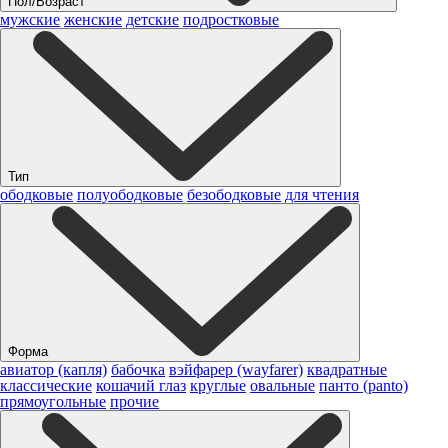
Пол/Возраст
мужские
женские
детские
подростковые
Тип
ободковые
полуободковые
безободковые
для чтения
Форма
авиатор (капля)
бабочка
вэйфарер (wayfarer)
квадратные
классические
кошачий глаз
круглые
овальные
панто (panto)
прямоугольные
прочие