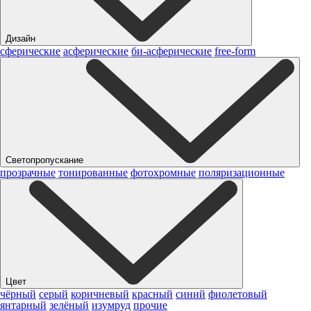
Дизайн
сферические
асферические
би-асферические
free-form
Светопропускание
прозрачные
тонированные
фотохромные
поляризационные
Цвет
чёрный
серый
коричневый
красный
синий
фиолетовый
янтарный
зелёный
изумруд
прочие