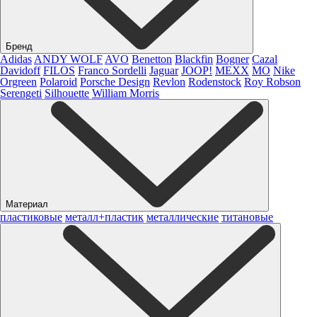
Бренд
Adidas
ANDY WOLF
AVO
Benetton
Blackfin
Bogner
Cazal
Davidoff
FILOS
Franco Sordelli
Jaguar
JOOP!
MEXX
MO
Nike
Orgreen
Polaroid
Porsche Design
Revlon
Rodenstock
Roy Robson
Serengeti
Silhouette
William Morris
Материал
пластиковые
металл+пластик
металлические
титановые