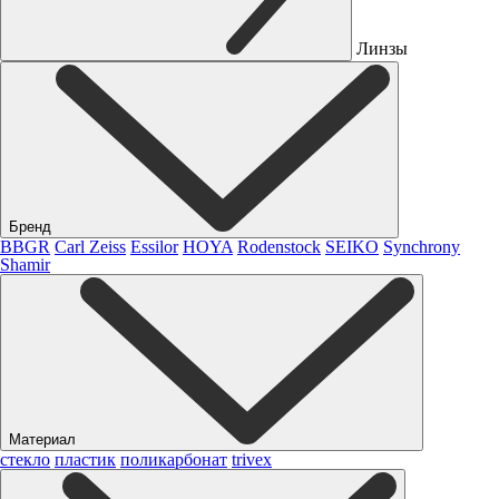
Линзы
Бренд
BBGR
Carl Zeiss
Essilor
HOYA
Rodenstock
SEIKO
Synchrony
Shamir
Материал
стекло
пластик
поликарбонат
trivex