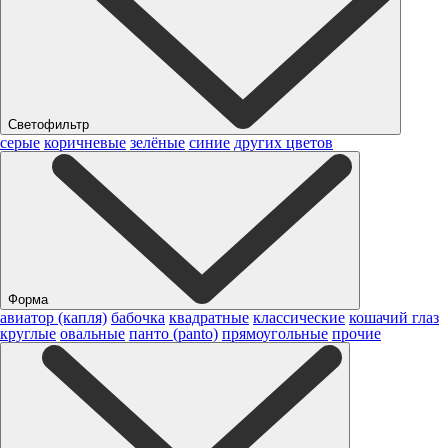
Светофильтр
серые
коричневые
зелёные
синие
других цветов
Форма
авиатор (капля)
бабочка
квадратные
классические
кошачий глаз
круглые
овальные
панто (panto)
прямоугольные
прочие