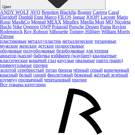
Цвет
ANDY WOLF
AVO
Benetton
Blackfin
Bogner
Carrera
Cazal
Davidoff
Dunhill
Enni Marco
FILOS
Jaguar
JOOP!
Lacoste
Mario
Rossi
Max&Co
Menrad
MEXX
Miraflex
Mirella Mori
MO
Nicoleta
Buchi
Nike
Orgreen
OWP
Polaroid
Porsche Design
Puma
Revlon
Rodenstock
Roy Robson
Silhouette
Tommy Hilfiger
William Morris
Zitrone
пластиковые
металл+пластик
металлические
титановые
мужские
женские
детские
подростковые
ободковые
полуободковые
безободковые
для чтения
авиатор (капля)
бабочка
вэйфарер (wayfarer)
квадратные
классические
кошачий глаз
круглые
овальные
панто (panto)
прямоугольные
прочие
золотой
серебристый
титан
бронза
чёрный
серый
коричневый
красный
белый
синий
фиолетовый
бежевый
жёлтый
зелёный
изумруд
прозрачный
черепаховый
прочие
Все товары категории