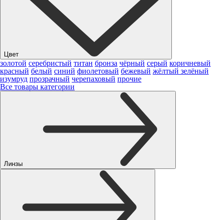
Цвет
золотой
серебристый
титан
бронза
чёрный
серый
коричневый
красный
белый
синий
фиолетовый
бежевый
жёлтый
зелёный
изумруд
прозрачный
черепаховый
прочие
Все товары категории
Линзы