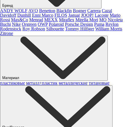
Бренд
ANDY WOLF
AVO
Benetton
Blackfin
Bogner
Carrera
Cazal
Davidoff
Dunhill
Enni Marco
FILOS
Jaguar
JOOP!
Lacoste
Mario
Rossi
Max&Co
Menrad
MEXX
Miraflex
Mirella Mori
MO
Nicoleta
Buchi
Nike
Orgreen
OWP
Polaroid
Porsche Design
Puma
Revlon
Rodenstock
Roy Robson
Silhouette
Tommy Hilfiger
William Morris
Zitrone
Материал
пластиковые
металл+пластик
металлические
титановые