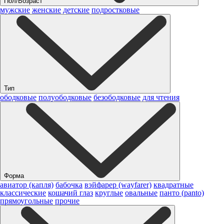
Пол/Возраст
мужские
женские
детские
подростковые
Тип
ободковые
полуободковые
безободковые
для чтения
Форма
авиатор (капля)
бабочка
вэйфарер (wayfarer)
квадратные
классические
кошачий глаз
круглые
овальные
панто (panto)
прямоугольные
прочие