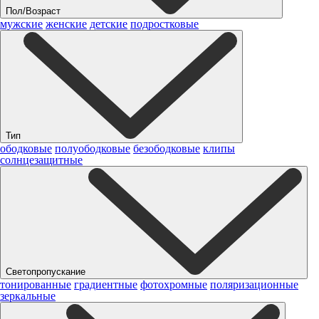
Пол/Возраст
мужские
женские
детские
подростковые
Тип
ободковые
полуободковые
безободковые
клипы
солнцезащитные
Светопропускание
тонированные
градиентные
фотохромные
поляризационные
зеркальные