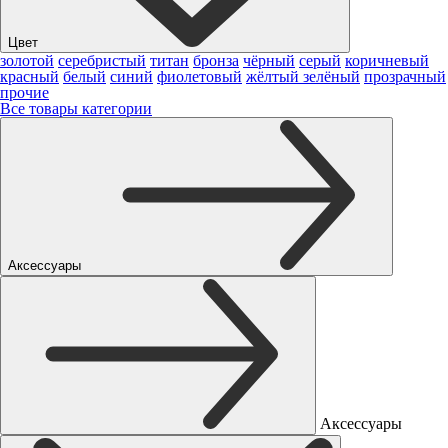
Цвет
золотой
серебристый
титан
бронза
чёрный
серый
коричневый
красный
белый
синий
фиолетовый
жёлтый
зелёный
прозрачный
прочие
Все товары категории
Аксессуары
Аксессуары