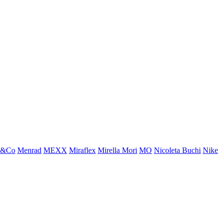
x&Co
Menrad
MEXX
Miraflex
Mirella Mori
MO
Nicoleta Buchi
Nike