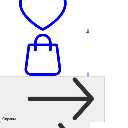
0
0
Оправы