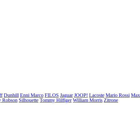
ff
Dunhill
Enni Marco
FILOS
Jaguar
JOOP!
Lacoste
Mario Rossi
Ma
 Robson
Silhouette
Tommy Hilfiger
William Morris
Zitrone