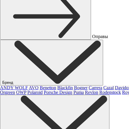
Оправы
Бренд
ANDY WOLF
AVO
Benetton
Blackfin
Bogner
Carrera
Cazal
Davido
Orgreen
OWP
Polaroid
Porsche Design
Puma
Revlon
Rodenstock
Roy