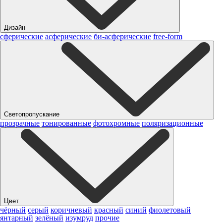
Дизайн
сферические
асферические
би-асферические
free-form
Светопропускание
прозрачные
тонированные
фотохромные
поляризационные
Цвет
чёрный
серый
коричневый
красный
синий
фиолетовый
янтарный
зелёный
изумруд
прочие