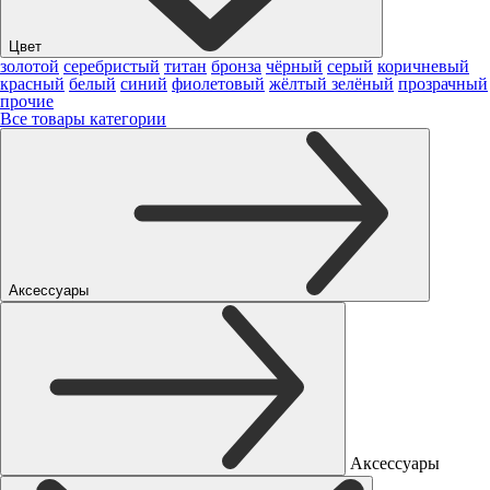
Цвет
золотой
серебристый
титан
бронза
чёрный
серый
коричневый
красный
белый
синий
фиолетовый
жёлтый
зелёный
прозрачный
прочие
Все товары категории
Аксессуары
Аксессуары