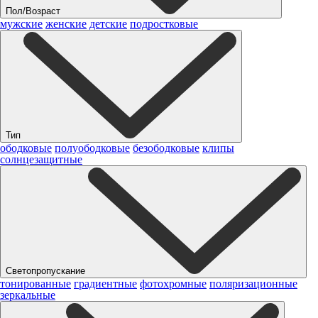
Пол/Возраст
мужские
женские
детские
подростковые
Тип
ободковые
полуободковые
безободковые
клипы
солнцезащитные
Светопропускание
тонированные
градиентные
фотохромные
поляризационные
зеркальные