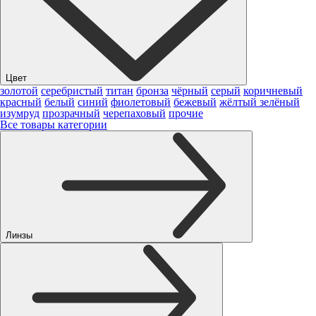
Цвет
золотой
серебристый
титан
бронза
чёрный
серый
коричневый
красный
белый
синий
фиолетовый
бежевый
жёлтый
зелёный
изумруд
прозрачный
черепаховый
прочие
Все товары категории
Линзы