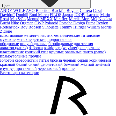
Цвет
ANDY WOLF
AVO
Benetton
Blackfin
Bogner
Carrera
Cazal
Davidoff
Dunhill
Enni Marco
FILOS
Jaguar
JOOP!
Lacoste
Mario
Rossi
Max&Co
Menrad
MEXX
Miraflex
Mirella Mori
MO
Nicoleta
Buchi
Nike
Orgreen
OWP
Polaroid
Porsche Design
Puma
Revlon
Rodenstock
Roy Robson
Silhouette
Tommy Hilfiger
William Morris
Zitrone
пластиковые
металл+пластик
металлические
титановые
мужские
женские
детские
подростковые
ободковые
полуободковые
безободковые
для чтения
авиатор (капля)
бабочка
вэйфарер (wayfarer)
квадратные
классические
кошачий глаз
круглые
овальные
панто (panto)
прямоугольные
прочие
золотой
серебристый
титан
бронза
чёрный
серый
коричневый
красный
белый
синий
фиолетовый
бежевый
жёлтый
зелёный
изумруд
прозрачный
черепаховый
прочие
Все товары категории