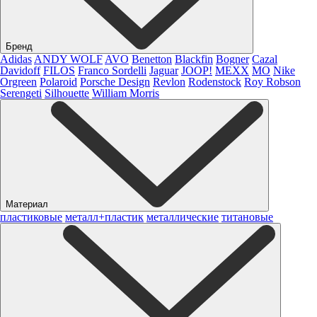
Бренд
Adidas
ANDY WOLF
AVO
Benetton
Blackfin
Bogner
Cazal
Davidoff
FILOS
Franco Sordelli
Jaguar
JOOP!
MEXX
MO
Nike
Orgreen
Polaroid
Porsche Design
Revlon
Rodenstock
Roy Robson
Serengeti
Silhouette
William Morris
Материал
пластиковые
металл+пластик
металлические
титановые