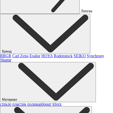
Линзы
Бренд
BBGR
Carl Zeiss
Essilor
HOYA
Rodenstock
SEIKO
Synchrony
Shamir
Материал
стекло
пластик
поликарбонат
trivex