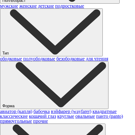
Пол/Возраст
мужские
женские
детские
подростковые
Тип
ободковые
полуободковые
безободковые
для чтения
Форма
авиатор (капля)
бабочка
вэйфарер (wayfarer)
квадратные
классические
кошачий глаз
круглые
овальные
панто (panto)
прямоугольные
прочие