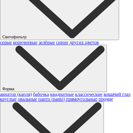
Светофильтр
серые
коричневые
зелёные
синие
других цветов
Форма
авиатор (капля)
бабочка
квадратные
классические
кошачий глаз
круглые
овальные
панто (panto)
прямоугольные
прочие