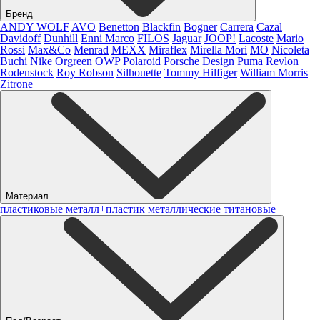
Бренд
ANDY WOLF
AVO
Benetton
Blackfin
Bogner
Carrera
Cazal
Davidoff
Dunhill
Enni Marco
FILOS
Jaguar
JOOP!
Lacoste
Mario
Rossi
Max&Co
Menrad
MEXX
Miraflex
Mirella Mori
MO
Nicoleta
Buchi
Nike
Orgreen
OWP
Polaroid
Porsche Design
Puma
Revlon
Rodenstock
Roy Robson
Silhouette
Tommy Hilfiger
William Morris
Zitrone
Материал
пластиковые
металл+пластик
металлические
титановые