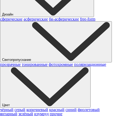
Дизайн
сферические
асферические
би-асферические
free-form
Светопропускание
прозрачные
тонированные
фотохромные
поляризационные
Цвет
чёрный
серый
коричневый
красный
синий
фиолетовый
янтарный
зелёный
изумруд
прочие