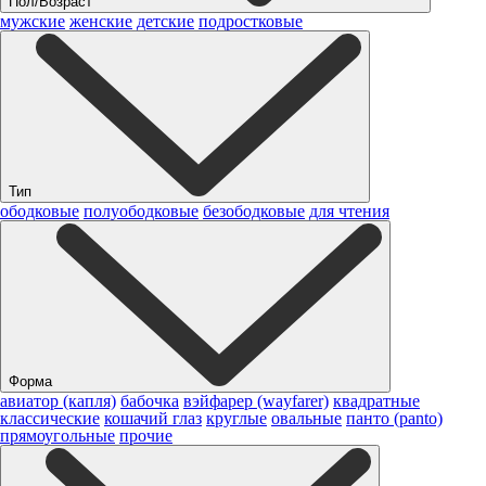
Пол/Возраст
мужские
женские
детские
подростковые
Тип
ободковые
полуободковые
безободковые
для чтения
Форма
авиатор (капля)
бабочка
вэйфарер (wayfarer)
квадратные
классические
кошачий глаз
круглые
овальные
панто (panto)
прямоугольные
прочие