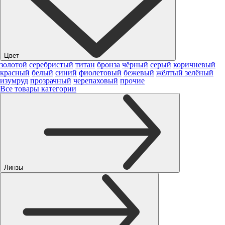
Цвет
золотой
серебристый
титан
бронза
чёрный
серый
коричневый
красный
белый
синий
фиолетовый
бежевый
жёлтый
зелёный
изумруд
прозрачный
черепаховый
прочие
Все товары категории
Линзы