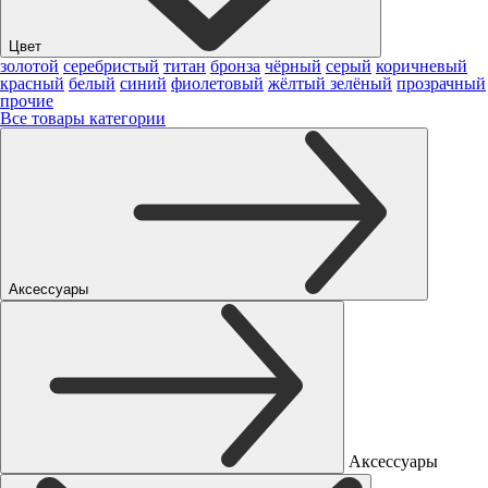
Цвет
золотой
серебристый
титан
бронза
чёрный
серый
коричневый
красный
белый
синий
фиолетовый
жёлтый
зелёный
прозрачный
прочие
Все товары категории
Аксессуары
Аксессуары