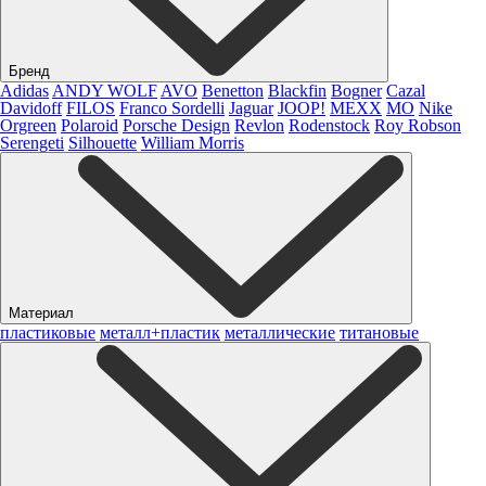
Бренд
Adidas
ANDY WOLF
AVO
Benetton
Blackfin
Bogner
Cazal
Davidoff
FILOS
Franco Sordelli
Jaguar
JOOP!
MEXX
MO
Nike
Orgreen
Polaroid
Porsche Design
Revlon
Rodenstock
Roy Robson
Serengeti
Silhouette
William Morris
Материал
пластиковые
металл+пластик
металлические
титановые