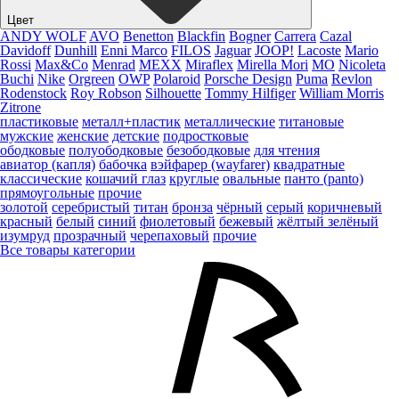
Цвет
ANDY WOLF
AVO
Benetton
Blackfin
Bogner
Carrera
Cazal
Davidoff
Dunhill
Enni Marco
FILOS
Jaguar
JOOP!
Lacoste
Mario
Rossi
Max&Co
Menrad
MEXX
Miraflex
Mirella Mori
MO
Nicoleta
Buchi
Nike
Orgreen
OWP
Polaroid
Porsche Design
Puma
Revlon
Rodenstock
Roy Robson
Silhouette
Tommy Hilfiger
William Morris
Zitrone
пластиковые
металл+пластик
металлические
титановые
мужские
женские
детские
подростковые
ободковые
полуободковые
безободковые
для чтения
авиатор (капля)
бабочка
вэйфарер (wayfarer)
квадратные
классические
кошачий глаз
круглые
овальные
панто (panto)
прямоугольные
прочие
золотой
серебристый
титан
бронза
чёрный
серый
коричневый
красный
белый
синий
фиолетовый
бежевый
жёлтый
зелёный
изумруд
прозрачный
черепаховый
прочие
Все товары категории