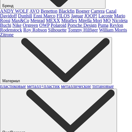
Бренд
ANDY WOLF
AVO
Benetton
Blackfin
Bogner
Carrera
Cazal
Davidoff
Dunhill
Enni Marco
FILOS
Jaguar
JOOP!
Lacoste
Mario
Rossi
Max&Co
Menrad
MEXX
Miraflex
Mirella Mori
MO
Nicoleta
Buchi
Nike
Orgreen
OWP
Polaroid
Porsche Design
Puma
Revlon
Rodenstock
Roy Robson
Silhouette
Tommy Hilfiger
William Morris
Zitrone
Материал
пластиковые
металл+пластик
металлические
титановые