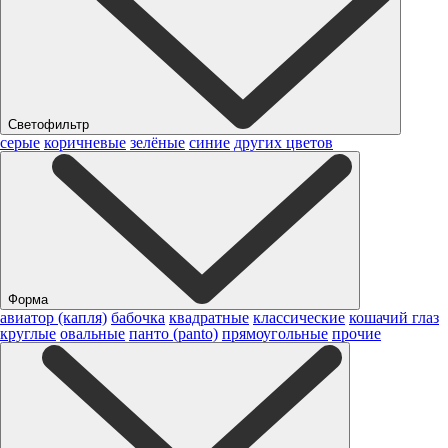
Светофильтр
серые
коричневые
зелёные
синие
других цветов
Форма
авиатор (капля)
бабочка
квадратные
классические
кошачий глаз
круглые
овальные
панто (panto)
прямоугольные
прочие