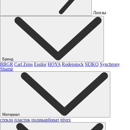
Линзы
Бренд
BBGR
Carl Zeiss
Essilor
HOYA
Rodenstock
SEIKO
Synchrony
Shamir
Материал
стекло
пластик
поликарбонат
trivex