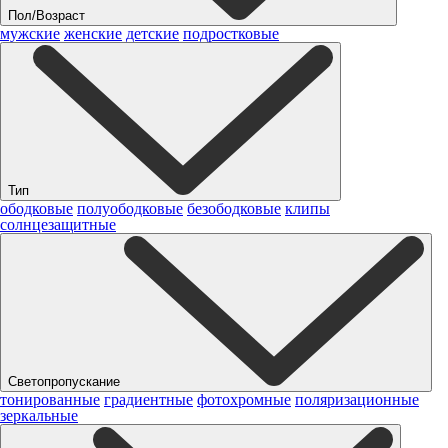
Пол/Возраст
мужские
женские
детские
подростковые
Тип
ободковые
полуободковые
безободковые
клипы
солнцезащитные
Светопропускание
тонированные
градиентные
фотохромные
поляризационные
зеркальные