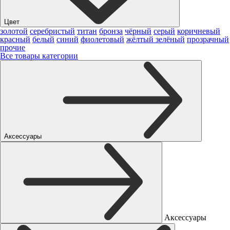
Цвет
золотой
серебристый
титан
бронза
чёрный
серый
коричневый
красный
белый
синий
фиолетовый
жёлтый
зелёный
прозрачный
прочие
Все товары категории
Аксессуары
Аксессуары