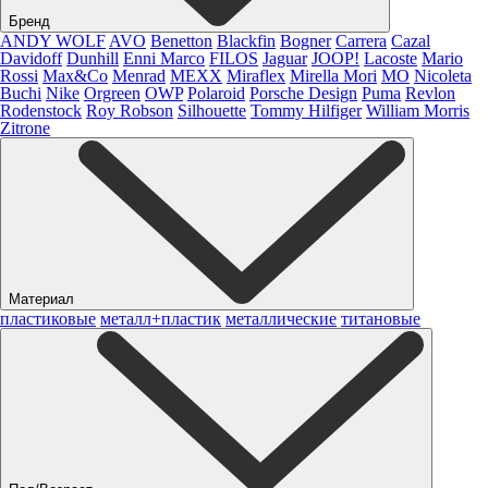
Бренд
ANDY WOLF
AVO
Benetton
Blackfin
Bogner
Carrera
Cazal
Davidoff
Dunhill
Enni Marco
FILOS
Jaguar
JOOP!
Lacoste
Mario
Rossi
Max&Co
Menrad
MEXX
Miraflex
Mirella Mori
MO
Nicoleta
Buchi
Nike
Orgreen
OWP
Polaroid
Porsche Design
Puma
Revlon
Rodenstock
Roy Robson
Silhouette
Tommy Hilfiger
William Morris
Zitrone
Материал
пластиковые
металл+пластик
металлические
титановые