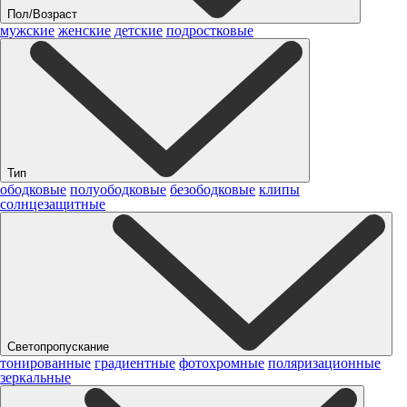
Пол/Возраст
мужские
женские
детские
подростковые
Тип
ободковые
полуободковые
безободковые
клипы
солнцезащитные
Светопропускание
тонированные
градиентные
фотохромные
поляризационные
зеркальные