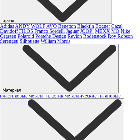
Бренд
Adidas
ANDY WOLF
AVO
Benetton
Blackfin
Bogner
Cazal
Davidoff
FILOS
Franco Sordelli
Jaguar
JOOP!
MEXX
MO
Nike
Orgreen
Polaroid
Porsche Design
Revlon
Rodenstock
Roy Robson
Serengeti
Silhouette
William Morris
Материал
пластиковые
металл+пластик
металлические
титановые