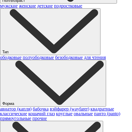
Пол/Возраст
мужские
женские
детские
подростковые
Тип
ободковые
полуободковые
безободковые
для чтения
Форма
авиатор (капля)
бабочка
вэйфарер (wayfarer)
квадратные
классические
кошачий глаз
круглые
овальные
панто (panto)
прямоугольные
прочие