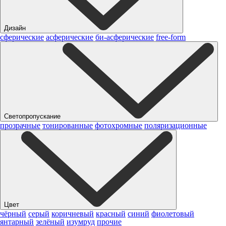
Дизайн
сферические
асферические
би-асферические
free-form
Светопропускание
прозрачные
тонированные
фотохромные
поляризационные
Цвет
чёрный
серый
коричневый
красный
синий
фиолетовый
янтарный
зелёный
изумруд
прочие