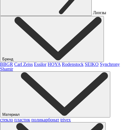
Линзы
Бренд
BBGR
Carl Zeiss
Essilor
HOYA
Rodenstock
SEIKO
Synchrony
Shamir
Материал
стекло
пластик
поликарбонат
trivex