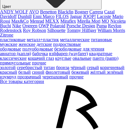
Цвет
ANDY WOLF
AVO
Benetton
Blackfin
Bogner
Carrera
Cazal
Davidoff
Dunhill
Enni Marco
FILOS
Jaguar
JOOP!
Lacoste
Mario
Rossi
Max&Co
Menrad
MEXX
Miraflex
Mirella Mori
MO
Nicoleta
Buchi
Nike
Orgreen
OWP
Polaroid
Porsche Design
Puma
Revlon
Rodenstock
Roy Robson
Silhouette
Tommy Hilfiger
William Morris
Zitrone
пластиковые
металл+пластик
металлические
титановые
мужские
женские
детские
подростковые
ободковые
полуободковые
безободковые
для чтения
авиатор (капля)
бабочка
вэйфарер (wayfarer)
квадратные
классические
кошачий глаз
круглые
овальные
панто (panto)
прямоугольные
прочие
золотой
серебристый
титан
бронза
чёрный
серый
коричневый
красный
белый
синий
фиолетовый
бежевый
жёлтый
зелёный
изумруд
прозрачный
черепаховый
прочие
Все товары категории