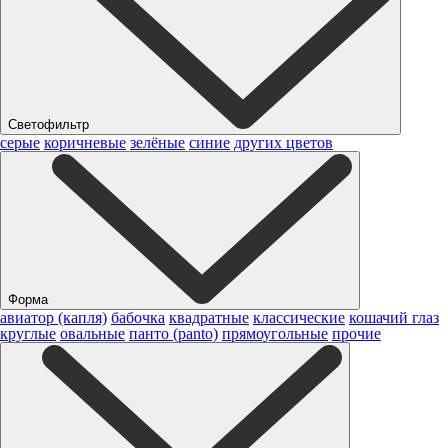
Светофильтр
серые
коричневые
зелёные
синие
других цветов
Форма
авиатор (капля)
бабочка
квадратные
классические
кошачий глаз
круглые
овальные
панто (panto)
прямоугольные
прочие