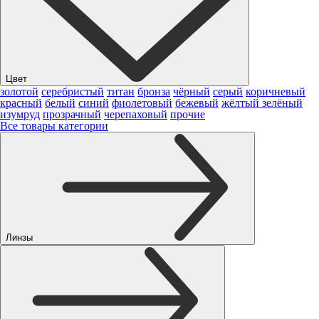
Цвет
золотой
серебристый
титан
бронза
чёрный
серый
коричневый
красный
белый
синий
фиолетовый
бежевый
жёлтый
зелёный
изумруд
прозрачный
черепаховый
прочие
Все товары категории
Линзы