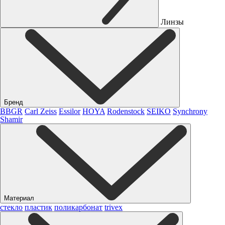
Линзы
Бренд
BBGR
Carl Zeiss
Essilor
HOYA
Rodenstock
SEIKO
Synchrony
Shamir
Материал
стекло
пластик
поликарбонат
trivex