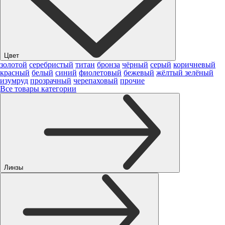
Цвет
золотой
серебристый
титан
бронза
чёрный
серый
коричневый
красный
белый
синий
фиолетовый
бежевый
жёлтый
зелёный
изумруд
прозрачный
черепаховый
прочие
Все товары категории
Линзы