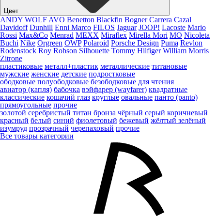
Цвет
ANDY WOLF
AVO
Benetton
Blackfin
Bogner
Carrera
Cazal
Davidoff
Dunhill
Enni Marco
FILOS
Jaguar
JOOP!
Lacoste
Mario
Rossi
Max&Co
Menrad
MEXX
Miraflex
Mirella Mori
MO
Nicoleta
Buchi
Nike
Orgreen
OWP
Polaroid
Porsche Design
Puma
Revlon
Rodenstock
Roy Robson
Silhouette
Tommy Hilfiger
William Morris
Zitrone
пластиковые
металл+пластик
металлические
титановые
мужские
женские
детские
подростковые
ободковые
полуободковые
безободковые
для чтения
авиатор (капля)
бабочка
вэйфарер (wayfarer)
квадратные
классические
кошачий глаз
круглые
овальные
панто (panto)
прямоугольные
прочие
золотой
серебристый
титан
бронза
чёрный
серый
коричневый
красный
белый
синий
фиолетовый
бежевый
жёлтый
зелёный
изумруд
прозрачный
черепаховый
прочие
Все товары категории