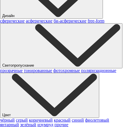
Дизайн
сферические
асферические
би-асферические
free-form
Светопропускание
прозрачные
тонированные
фотохромные
поляризационные
Цвет
чёрный
серый
коричневый
красный
синий
фиолетовый
янтарный
зелёный
изумруд
прочие