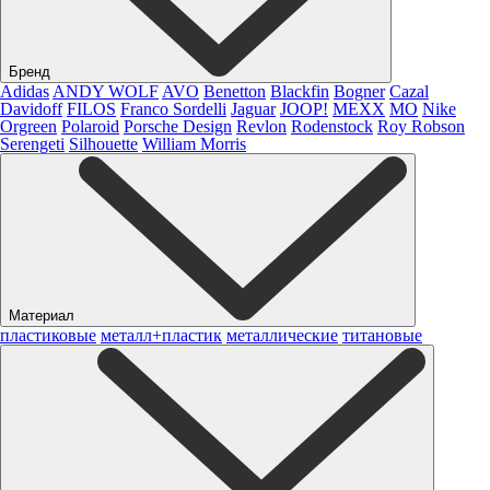
Бренд
Adidas
ANDY WOLF
AVO
Benetton
Blackfin
Bogner
Cazal
Davidoff
FILOS
Franco Sordelli
Jaguar
JOOP!
MEXX
MO
Nike
Orgreen
Polaroid
Porsche Design
Revlon
Rodenstock
Roy Robson
Serengeti
Silhouette
William Morris
Материал
пластиковые
металл+пластик
металлические
титановые