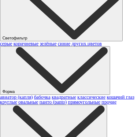
Светофильтр
серые
коричневые
зелёные
синие
других цветов
Форма
авиатор (капля)
бабочка
квадратные
классические
кошачий глаз
круглые
овальные
панто (panto)
прямоугольные
прочие