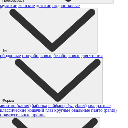
Пол/Возраст
мужские
женские
детские
подростковые
Тип
ободковые
полуободковые
безободковые
для чтения
Форма
авиатор (капля)
бабочка
вэйфарер (wayfarer)
квадратные
классические
кошачий глаз
круглые
овальные
панто (panto)
прямоугольные
прочие