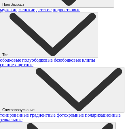
Пол/Возраст
мужские
женские
детские
подростковые
Тип
ободковые
полуободковые
безободковые
клипы
солнцезащитные
Светопропускание
тонированные
градиентные
фотохромные
поляризационные
зеркальные