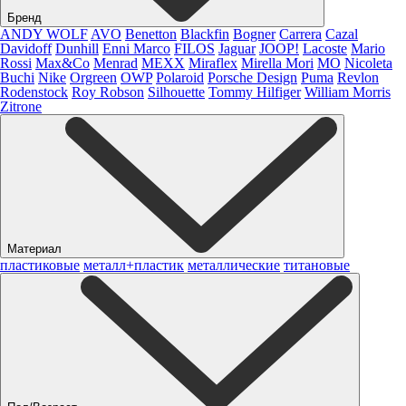
Бренд
ANDY WOLF
AVO
Benetton
Blackfin
Bogner
Carrera
Cazal
Davidoff
Dunhill
Enni Marco
FILOS
Jaguar
JOOP!
Lacoste
Mario
Rossi
Max&Co
Menrad
MEXX
Miraflex
Mirella Mori
MO
Nicoleta
Buchi
Nike
Orgreen
OWP
Polaroid
Porsche Design
Puma
Revlon
Rodenstock
Roy Robson
Silhouette
Tommy Hilfiger
William Morris
Zitrone
Материал
пластиковые
металл+пластик
металлические
титановые