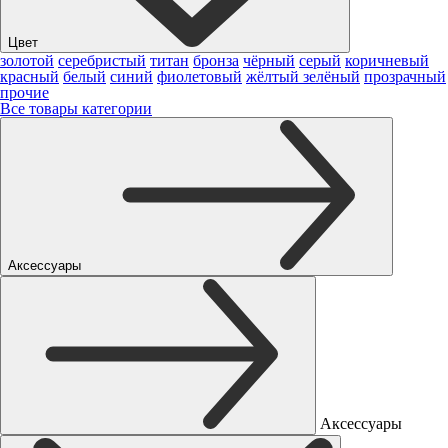
Цвет
золотой
серебристый
титан
бронза
чёрный
серый
коричневый
красный
белый
синий
фиолетовый
жёлтый
зелёный
прозрачный
прочие
Все товары категории
Аксессуары
Аксессуары